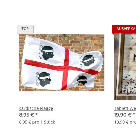
TOP
AUSVERKA
sardische Flagge
Tablett We
8,95 €
*
19,90 €
*
8,95 € pro 1 Stück
19,90 € pr