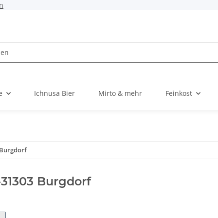
n
e
Ichnusa Bier
Mirto & mehr
Feinkost
 Burgdorf
D-31303 Burgdorf