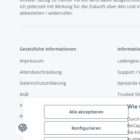
ich jederzeit mit Wirkung für die Zukunft über den Link 
abbestellen / widerrufen.
Gesetzliche Informationen
Informati
Impressum
Ladengesc
Altersbeschränkung
Support / H
Datenschutzerklärung
tiposarda 
AGB
Trusted Sh
Versand- und Zahlungsbedingungen
Virtueller
Wie 
Alle akzeptieren
Widerrufsrecht
über tipos
Durch 
ReCap
Sitemap
Konfigurieren
Sie kö
in uns