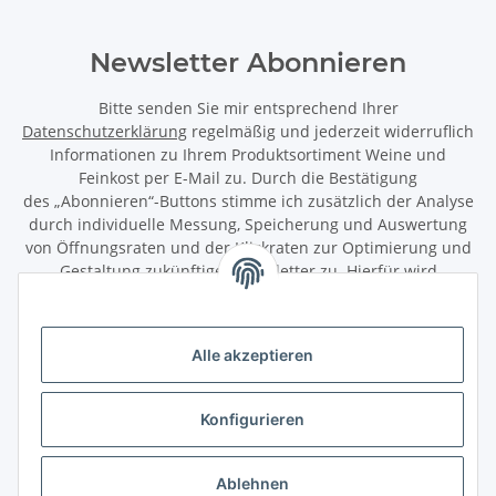
Newsletter Abonnieren
Bitte senden Sie mir entsprechend Ihrer
Datenschutzerklärung
regelmäßig und jederzeit widerruflich
Informationen zu Ihrem Produktsortiment Weine und
Feinkost per E-Mail zu. Durch die Bestätigung
des „Abonnieren“-Buttons stimme ich zusätzlich der Analyse
durch individuelle Messung, Speicherung und Auswertung
von Öffnungsraten und der Klickraten zur Optimierung und
Gestaltung zukünftiger Newsletter zu. Hierfür wird
das Nutzungsverhalten in pseudonymisierter Form
ausgewertet. Ein direkter Bezug zu meiner Person wird dabei
ausgeschlossen. Meine Einwilligung kann ich jederzeit mit
Alle akzeptieren
Wirkung für die Zukunft über den Link in unserem Newsletter
abbestellen / widerrufen.
Konfigurieren
Abonnieren
Newsletter Abonnieren
Ablehnen