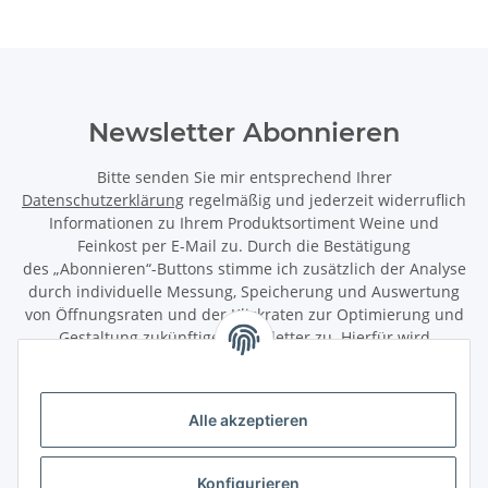
Newsletter Abonnieren
Bitte senden Sie mir entsprechend Ihrer
Datenschutzerklärung
regelmäßig und jederzeit widerruflich
Informationen zu Ihrem Produktsortiment Weine und
Feinkost per E-Mail zu. Durch die Bestätigung
des „Abonnieren“-Buttons stimme ich zusätzlich der Analyse
durch individuelle Messung, Speicherung und Auswertung
von Öffnungsraten und der Klickraten zur Optimierung und
Gestaltung zukünftiger Newsletter zu. Hierfür wird
das Nutzungsverhalten in pseudonymisierter Form
ausgewertet. Ein direkter Bezug zu meiner Person wird dabei
ausgeschlossen. Meine Einwilligung kann ich jederzeit mit
Alle akzeptieren
Wirkung für die Zukunft über den Link in unserem Newsletter
abbestellen / widerrufen.
Konfigurieren