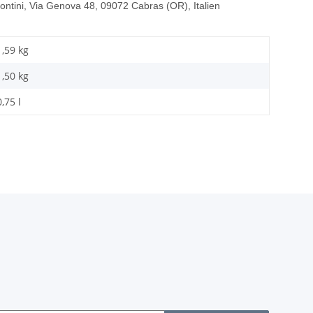
 Contini, Via Genova 48, 09072 Cabras (OR), Italien
1,59 kg
1,50
kg
0,75 l