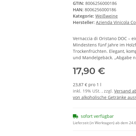
GTIN:
8006256000186
HAN:
8006256000186
Kategorie:
Weißweine
Hersteller:
Azienda Vinicola Co
Vernaccia di Oristano DOC – ei
Mindestens fünf Jahre im Holz
Trockenfrüchten. Elegant, kompl
und Mandelgebäck. „Abgabe nu
17,90 €
23,87 € pro 1 l
inkl. 19% USt. , zzgl.
Versand ab
von alkoholische Getränke auss
sofort verfügbar
Lieferzeit (in Werktagen) ab dem 24.