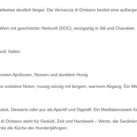
teilweise deutlich länger. Die Vernaccia di Oristano besitzt eine außer
ein mit geschützter Herkunft (DOC), einzigartig in Stil und Charakter.
nd: Italien.
ckneten Aprikosen, Nüssen und dunklem Honig.
e oxidative Noten, nussig-würzig mit langem, warmem Abgang. Ein W
äck, Desserts oder pur als Aperitif und Digestif. Ein Meditationswein 
 di Oristano steht für Geduld, Zeit und Handwerk – Werte, die Sardini
cke die Küche der Hundertjährigen.