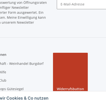
Auswertung von Öffnungsraten
nftiger Newsletter
Newsletter Abonnieren
erter Form ausgewertet. Ein
sen. Meine Einwilligung kann
in unserem Newsletter
onen
häft - Weinhandel Burgdorf
ilfe
Club
ops Gütesiegel
Widerrufsbutton
 Rundgang bei tiposarda
wir Cookies & Co nutzen
arda