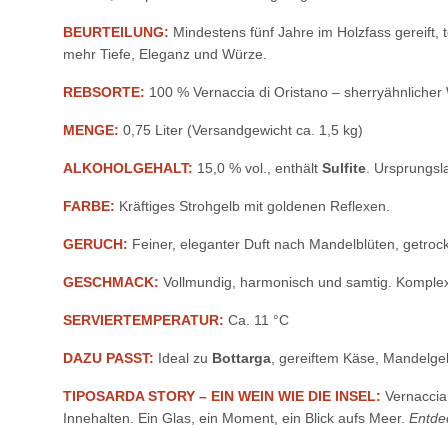
BEURTEILUNG:
Mindestens fünf Jahre im Holzfass gereift, 
mehr Tiefe, Eleganz und Würze.
REBSORTE:
100 % Vernaccia di Oristano – sherryähnlicher W
MENGE:
0,75 Liter (Versandgewicht ca. 1,5 kg)
ALKOHOLGEHALT:
15,0 % vol., enthält
Sulfite
. Ursprungsla
FARBE:
Kräftiges Strohgelb mit goldenen Reflexen.
GERUCH:
Feiner, eleganter Duft nach Mandelblüten, getro
GESCHMACK:
Vollmundig, harmonisch und samtig. Komplex
SERVIERTEMPERATUR:
Ca. 11 °C
DAZU PASST:
Ideal zu
Bottarga
, gereiftem Käse, Mandelgeb
TIPOSARDA STORY – EIN WEIN WIE DIE INSEL:
Vernaccia
Innehalten. Ein Glas, ein Moment, ein Blick aufs Meer.
Entde