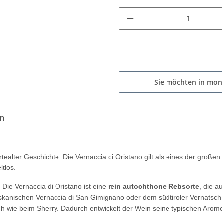
Sie möchten in mon
en
ertealter Geschichte. Die Vernaccia di Oristano gilt als eines der großen
tlos.
:
Die Vernaccia di Oristano ist eine
rein autochthone Rebsorte
, die a
skanischen Vernaccia di San Gimignano oder dem südtiroler Vernatsch. Ih
hnlich wie beim Sherry. Dadurch entwickelt der Wein seine typischen A