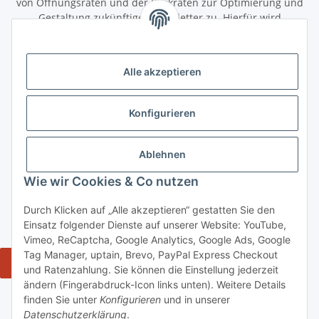
von Öffnungsraten und der Klickraten zur Optimierung und
Gestaltung zukünftiger Newsletter zu. Hierfür wird
das Nutzungsverhalten in pseudonymisierter Form
ausgewertet. Ein direkter Bezug zu meiner Person wird dabei
ausgeschlossen. Meine Einwilligung kann ich jederzeit mit
Alle akzeptieren
Wirkung für die Zukunft über den Link in unserem Newsletter
abbestellen / widerrufen.
Konfigurieren
Abonnieren
Newsletter Abonnieren
Ablehnen
Gesetzliche Informationen
Wie wir Cookies & Co nutzen
Durch Klicken auf „Alle akzeptieren“ gestatten Sie den
Informationen
Einsatz folgender Dienste auf unserer Website: YouTube,
Vimeo, ReCaptcha, Google Analytics, Google Ads, Google
Tag Manager, uptain, Brevo, PayPal Express Checkout
Widerrufsbutton
und Ratenzahlung. Sie können die Einstellung jederzeit
ändern (Fingerabdruck-Icon links unten). Weitere Details
* Alle Preise inkl. gesetzlicher USt., zzgl. Versand 5,50€, ab 120€
finden Sie unter
Konfigurieren
und in unserer
versandkostenfrei - Verkauf von alkoholische Getränke ausschließlich an
Datenschutzerklärung
.
Personen ab 18 Jahren.