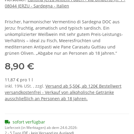
08044 JERZU - Sardegna - Italien
Frischer, harmonischer Vermentino di Sardegna DOC aus
Jerzu: fruchtig, aromatisch und typisch sardisch. Ein
unkomplizierter Weißwein mit sehr gutem Preis-Leistungs-
Verhältnis – ideal zu Fisch, Meeresfrüchten und
mediterranen Antipasti wie Pane Carasatu Guttiau und
grünen Oliven. „Abgabe nur an Personen ab 18 Jahren.“
8,90 €
11,87 € pro 1 l
inkl. 19% USt. , zzgl.
Versand ab 5,50€, ab 120€ Bestellwert
versandkostenfrei - Verkauf von alkoholische Getränke
ausschließlich an Personen ab 18 Jahren.
sofort verfügbar
Lieferzeit (in Werktagen) ab dem 24.6.2026:
2 - 5 Tage
(DE - kein Versand ins Ausland)