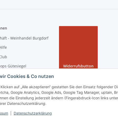
onen
häft - Weinhandel Burgdorf
ilfe
Club
ops Gütesiegel
Widerrufsbutton
 Rundgang bei tiposarda
wir Cookies & Co nutzen
arda
Klicken auf „Alle akzeptieren“ gestatten Sie den Einsatz folgender 
tcha, Google Analytics, Google Ads, Google Tag Manager, uptain, B
nnen die Einstellung jederzeit ändern (Fingerabdruck-Icon links unten
erer
Datenschutzerklärung
.
kostenfrei - Verkauf von alkoholische Getränke ausschließlich an Personen ab 18 Jahren.
ssum
|
Datenschutzerklärung