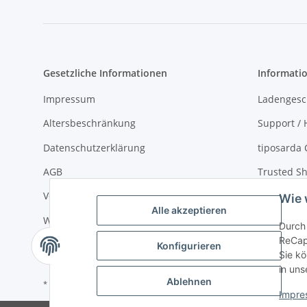
Gesetzliche Informationen
Informati
Impressum
Ladengesc
Altersbeschränkung
Support / H
Datenschutzerklärung
tiposarda 
AGB
Trusted Sh
Versand- und Zahlungsbedingungen
Virtueller
Wie 
Alle akzeptieren
Widerrufsrecht
über tipos
Durch 
ReCap
Sitemap
Konfigurieren
Sie kö
in uns
Ablehnen
* Alle Preise inkl. gesetzlicher USt., zzgl. Versand 5,50€, ab 120€ versand
Impre