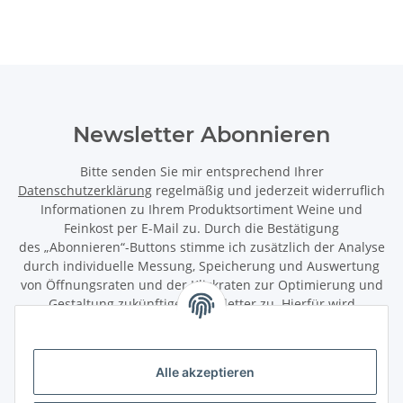
Newsletter Abonnieren
Bitte senden Sie mir entsprechend Ihrer
Datenschutzerklärung
regelmäßig und jederzeit widerruflich
Informationen zu Ihrem Produktsortiment Weine und
Feinkost per E-Mail zu. Durch die Bestätigung
des „Abonnieren“-Buttons stimme ich zusätzlich der Analyse
durch individuelle Messung, Speicherung und Auswertung
von Öffnungsraten und der Klickraten zur Optimierung und
Gestaltung zukünftiger Newsletter zu. Hierfür wird
das Nutzungsverhalten in pseudonymisierter Form
ausgewertet. Ein direkter Bezug zu meiner Person wird dabei
ausgeschlossen. Meine Einwilligung kann ich jederzeit mit
Alle akzeptieren
Wirkung für die Zukunft über den Link in unserem Newsletter
abbestellen / widerrufen.