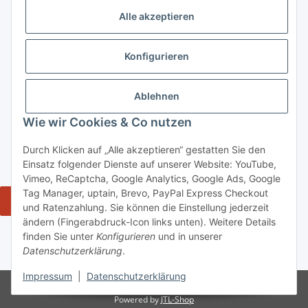
ausgeschlossen. Meine Einwilligung kann ich jederzeit mit
Alle akzeptieren
Wirkung für die Zukunft über den Link in unserem Newsletter
abbestellen / widerrufen.
Konfigurieren
Abonnieren
Newsletter Abonnieren
Ablehnen
Gesetzliche Informationen
Wie wir Cookies & Co nutzen
Durch Klicken auf „Alle akzeptieren“ gestatten Sie den
Informationen
Einsatz folgender Dienste auf unserer Website: YouTube,
Vimeo, ReCaptcha, Google Analytics, Google Ads, Google
Tag Manager, uptain, Brevo, PayPal Express Checkout
Widerrufsbutton
und Ratenzahlung. Sie können die Einstellung jederzeit
ändern (Fingerabdruck-Icon links unten). Weitere Details
* Alle Preise inkl. gesetzlicher USt., zzgl. Versand 5,50€, ab 120€
finden Sie unter
Konfigurieren
und in unserer
versandkostenfrei - Verkauf von alkoholische Getränke ausschließlich an
Datenschutzerklärung
.
Personen ab 18 Jahren.
Impressum
|
Datenschutzerklärung
© tiposarda 2026 | Onlineshop für Lebensmittel aus Sardinien und Italien
Powered by
JTL-Shop