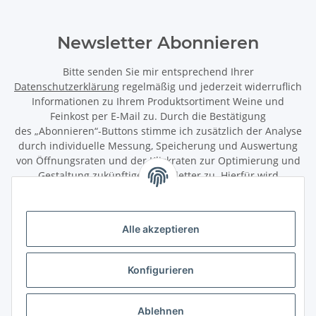
Newsletter Abonnieren
Bitte senden Sie mir entsprechend Ihrer
Datenschutzerklärung
regelmäßig und jederzeit widerruflich
Informationen zu Ihrem Produktsortiment Weine und
Feinkost per E-Mail zu. Durch die Bestätigung
des „Abonnieren“-Buttons stimme ich zusätzlich der Analyse
durch individuelle Messung, Speicherung und Auswertung
von Öffnungsraten und der Klickraten zur Optimierung und
Gestaltung zukünftiger Newsletter zu. Hierfür wird
das Nutzungsverhalten in pseudonymisierter Form
ausgewertet. Ein direkter Bezug zu meiner Person wird dabei
ausgeschlossen. Meine Einwilligung kann ich jederzeit mit
Alle akzeptieren
Wirkung für die Zukunft über den Link in unserem Newsletter
abbestellen / widerrufen.
Konfigurieren
Abonnieren
Newsletter Abonnieren
Ablehnen