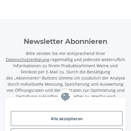
Newsletter Abonnieren
Bitte senden Sie mir entsprechend Ihrer
Datenschutzerklärung
regelmäßig und jederzeit widerruflich
Informationen zu Ihrem Produktsortiment Weine und
Feinkost per E-Mail zu. Durch die Bestätigung
des „Abonnieren“-Buttons stimme ich zusätzlich der Analyse
durch individuelle Messung, Speicherung und Auswertung
von Öffnungsraten und der Klickraten zur Optimierung und
Gestaltung zukünftiger Newsletter zu. Hierfür wird
das Nutzungsverhalten in pseudonymisierter Form
ausgewertet. Ein direkter Bezug zu meiner Person wird dabei
ausgeschlossen. Meine Einwilligung kann ich jederzeit mit
Alle akzeptieren
Wirkung für die Zukunft über den Link in unserem Newsletter
abbestellen / widerrufen.