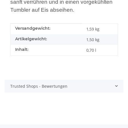
sanft verrühren und in einen vorgekühlten
Tumbler auf Eis abseihen.
Produkteigenschaft
Wert
Versandgewicht:
1,59 kg
Artikelgewicht:
1,50
kg
Inhalt:
0,70 l
Trusted Shops - Bewertungen