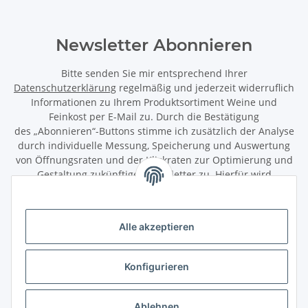
Newsletter Abonnieren
Bitte senden Sie mir entsprechend Ihrer
Datenschutzerklärung
regelmäßig und jederzeit widerruflich
Informationen zu Ihrem Produktsortiment Weine und
Feinkost per E-Mail zu. Durch die Bestätigung
des „Abonnieren“-Buttons stimme ich zusätzlich der Analyse
durch individuelle Messung, Speicherung und Auswertung
von Öffnungsraten und der Klickraten zur Optimierung und
Gestaltung zukünftiger Newsletter zu. Hierfür wird
das Nutzungsverhalten in pseudonymisierter Form
ausgewertet. Ein direkter Bezug zu meiner Person wird dabei
ausgeschlossen. Meine Einwilligung kann ich jederzeit mit
Alle akzeptieren
Wirkung für die Zukunft über den Link in unserem Newsletter
abbestellen / widerrufen.
Konfigurieren
Abonnieren
Newsletter Abonnieren
Ablehnen