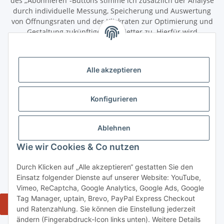
des „Abonnieren“-Buttons stimme ich zusätzlich der Analyse
durch individuelle Messung, Speicherung und Auswertung
von Öffnungsraten und der Klickraten zur Optimierung und
Gestaltung zukünftiger Newsletter zu. Hierfür wird
das Nutzungsverhalten in pseudonymisierter Form
ausgewertet. Ein direkter Bezug zu meiner Person wird dabei
ausgeschlossen. Meine Einwilligung kann ich jederzeit mit
Alle akzeptieren
Wirkung für die Zukunft über den Link in unserem Newsletter
abbestellen / widerrufen.
Konfigurieren
Abonnieren
Newsletter Abonnieren
Ablehnen
Gesetzliche Informationen
Wie wir Cookies & Co nutzen
Durch Klicken auf „Alle akzeptieren“ gestatten Sie den
Informationen
Einsatz folgender Dienste auf unserer Website: YouTube,
Vimeo, ReCaptcha, Google Analytics, Google Ads, Google
Tag Manager, uptain, Brevo, PayPal Express Checkout
Widerrufsbutton
und Ratenzahlung. Sie können die Einstellung jederzeit
ändern (Fingerabdruck-Icon links unten). Weitere Details
* Alle Preise inkl. gesetzlicher USt., zzgl. Versand 5,50€, ab 120€