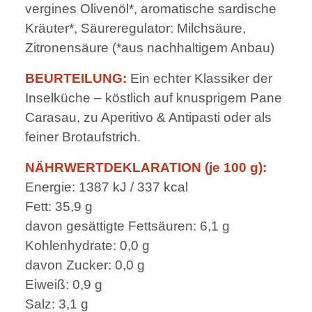
vergines Olivenöl*, aromatische sardische
Kräuter*, Säureregulator: Milchsäure,
Zitronensäure (*aus nachhaltigem Anbau)
BEURTEILUNG:
Ein echter Klassiker der
Inselküche – köstlich auf knusprigem Pane
Carasau, zu Aperitivo & Antipasti oder als
feiner Brotaufstrich.
NÄHRWERTDEKLARATION (je 100 g):
Energie: 1387 kJ / 337 kcal
Fett: 35,9 g
davon gesättigte Fettsäuren: 6,1 g
Kohlenhydrate: 0,0 g
davon Zucker: 0,0 g
Eiweiß: 0,9 g
Salz: 3,1 g