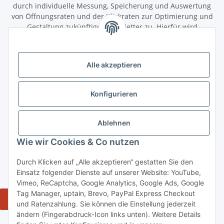
durch individuelle Messung, Speicherung und Auswertung
von Öffnungsraten und der Klickraten zur Optimierung und
Gestaltung zukünftiger Newsletter zu. Hierfür wird
das Nutzungsverhalten in pseudonymisierter Form
ausgewertet. Ein direkter Bezug zu meiner Person wird dabei
ausgeschlossen. Meine Einwilligung kann ich jederzeit mit
Alle akzeptieren
Wirkung für die Zukunft über den Link in unserem Newsletter
abbestellen / widerrufen.
Konfigurieren
Abonnieren
Newsletter Abonnieren
Ablehnen
Gesetzliche Informationen
Wie wir Cookies & Co nutzen
Durch Klicken auf „Alle akzeptieren“ gestatten Sie den
Informationen
Einsatz folgender Dienste auf unserer Website: YouTube,
Vimeo, ReCaptcha, Google Analytics, Google Ads, Google
Tag Manager, uptain, Brevo, PayPal Express Checkout
Widerrufsbutton
und Ratenzahlung. Sie können die Einstellung jederzeit
ändern (Fingerabdruck-Icon links unten). Weitere Details
* Alle Preise inkl. gesetzlicher USt., zzgl. Versand 5,50€, ab 120€