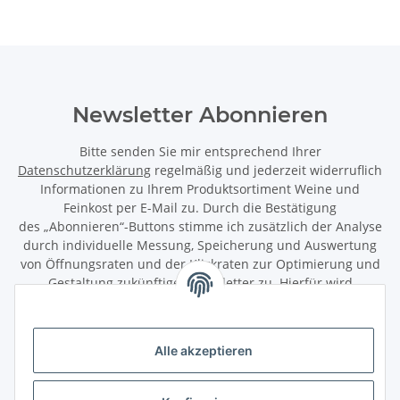
Newsletter Abonnieren
Bitte senden Sie mir entsprechend Ihrer
Datenschutzerklärung
regelmäßig und jederzeit widerruflich
Informationen zu Ihrem Produktsortiment Weine und
Feinkost per E-Mail zu. Durch die Bestätigung
des „Abonnieren“-Buttons stimme ich zusätzlich der Analyse
durch individuelle Messung, Speicherung und Auswertung
von Öffnungsraten und der Klickraten zur Optimierung und
Gestaltung zukünftiger Newsletter zu. Hierfür wird
das Nutzungsverhalten in pseudonymisierter Form
ausgewertet. Ein direkter Bezug zu meiner Person wird dabei
ausgeschlossen. Meine Einwilligung kann ich jederzeit mit
Alle akzeptieren
Wirkung für die Zukunft über den Link in unserem Newsletter
abbestellen / widerrufen.