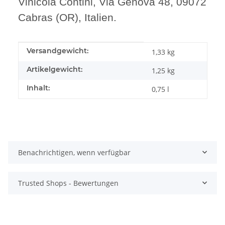
Vinicola Contini, Via Genova 48, 09072
Cabras (OR), Italien.
Produkteigenschaft
Wert
Versandgewicht:
1,33 kg
Artikelgewicht:
1,25
kg
Inhalt:
0,75 l
Benachrichtigen, wenn verfügbar
Trusted Shops - Bewertungen