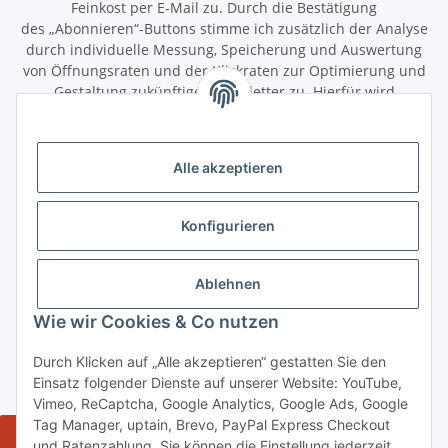
Feinkost per E-Mail zu. Durch die Bestätigung
des „Abonnieren“-Buttons stimme ich zusätzlich der Analyse
durch individuelle Messung, Speicherung und Auswertung
von Öffnungsraten und der Klickraten zur Optimierung und
Gestaltung zukünftiger Newsletter zu. Hierfür wird
das Nutzungsverhalten in pseudonymisierter Form
ausgewertet. Ein direkter Bezug zu meiner Person wird dabei
ausgeschlossen. Meine Einwilligung kann ich jederzeit mit
Alle akzeptieren
Wirkung für die Zukunft über den Link in unserem Newsletter
abbestellen / widerrufen.
Konfigurieren
Abonnieren
Newsletter Abonnieren
Ablehnen
Gesetzliche Informationen
Wie wir Cookies & Co nutzen
Durch Klicken auf „Alle akzeptieren“ gestatten Sie den
Informationen
Einsatz folgender Dienste auf unserer Website: YouTube,
Vimeo, ReCaptcha, Google Analytics, Google Ads, Google
Tag Manager, uptain, Brevo, PayPal Express Checkout
Widerrufsbutton
und Ratenzahlung. Sie können die Einstellung jederzeit