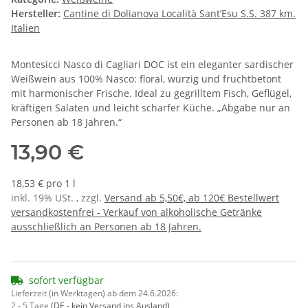
Hersteller:
Cantine di Dolianova Località Sant’Esu S.S. 387 km.
Italien
Montesicci Nasco di Cagliari DOC ist ein eleganter sardischer
Weißwein aus 100% Nasco: floral, würzig und fruchtbetont
mit harmonischer Frische. Ideal zu gegrilltem Fisch, Geflügel,
kräftigen Salaten und leicht scharfer Küche. „Abgabe nur an
Personen ab 18 Jahren.“
13,90 €
18,53 € pro 1 l
inkl. 19% USt. , zzgl.
Versand ab 5,50€, ab 120€ Bestellwert
versandkostenfrei - Verkauf von alkoholische Getränke
ausschließlich an Personen ab 18 Jahren.
sofort verfügbar
Lieferzeit (in Werktagen) ab dem 24.6.2026:
2 - 5 Tage
(DE - kein Versand ins Ausland)