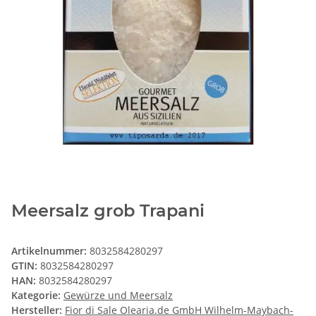
Meersalz grob Trapani
Artikelnummer:
8032584280297
GTIN:
8032584280297
HAN:
8032584280297
Kategorie:
Gewürze und Meersalz
Hersteller:
Fior di Sale Olearia.de GmbH Wilhelm-Maybach-