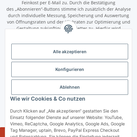
Feinkost per E-Mail zu. Durch die Bestätigung
des „Abonnieren“-Buttons stimme ich zusätzlich der Analyse
durch individuelle Messung, Speicherung und Auswertung
von Öffnungsraten und der Klickraten zur Optimierung und
Gestaltung zukünftiger Newsletter zu. Hierfür wird
das Nutzungsverhalten in pseudonymisierter Form
ausgewertet. Ein direkter Bezug zu meiner Person wird dabei
ausgeschlossen. Meine Einwilligung kann ich jederzeit mit
Alle akzeptieren
Wirkung für die Zukunft über den Link in unserem Newsletter
abbestellen / widerrufen.
Konfigurieren
Abonnieren
Newsletter Abonnieren
Ablehnen
Gesetzliche Informationen
Wie wir Cookies & Co nutzen
Durch Klicken auf „Alle akzeptieren“ gestatten Sie den
Informationen
Einsatz folgender Dienste auf unserer Website: YouTube,
Vimeo, ReCaptcha, Google Analytics, Google Ads, Google
Tag Manager, uptain, Brevo, PayPal Express Checkout
Widerrufsbutton
und Ratenzahlung. Sie können die Einstellung jederzeit