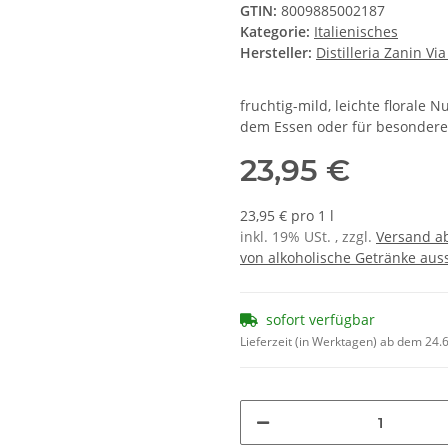
GTIN:
8009885002187
Kategorie:
Italienisches
Hersteller:
Distilleria Zanin Vi
fruchtig-mild, leichte florale 
dem Essen oder für besondere
23,95 €
23,95 € pro 1 l
inkl. 19% USt. , zzgl.
Versand ab
von alkoholische Getränke auss
sofort verfügbar
Lieferzeit (in Werktagen) ab dem 24.