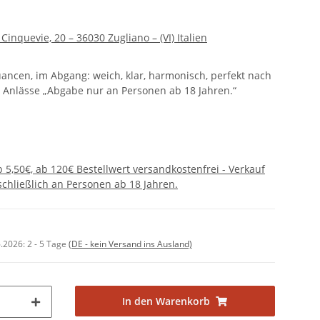
a Cinquevie, 20 – 36030 Zugliano – (VI) Italien
Nuancen, im Abgang: weich, klar, harmonisch, perfekt nach
 Anlässe „Abgabe nur an Personen ab 18 Jahren.“
 5,50€, ab 120€ Bestellwert versandkostenfrei - Verkauf
chließlich an Personen ab 18 Jahren.
6.2026:
2 - 5 Tage
(DE - kein Versand ins Ausland)
In den Warenkorb