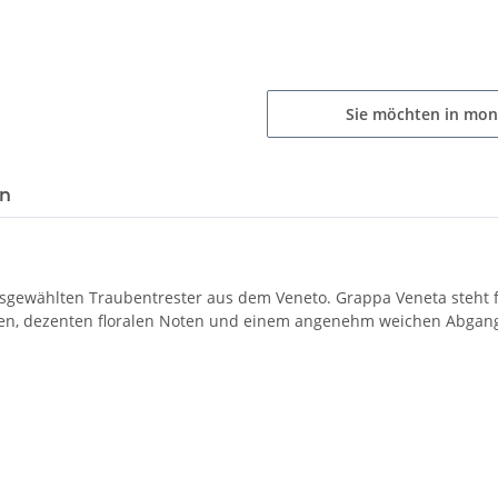
Sie möchten in mon
en
ausgewählten Traubentrester aus dem Veneto. Grappa Veneta steht f
en, dezenten floralen Noten und einem angenehm weichen Abgang.