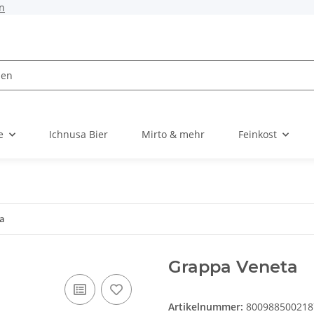
n
e
Ichnusa Bier
Mirto & mehr
Feinkost
a
Grappa Veneta
Artikelnummer:
800988500218