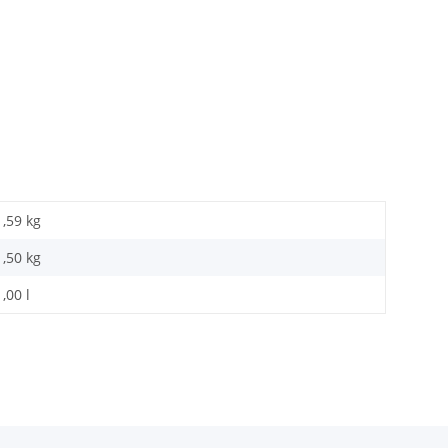
1,59 kg
1,50
kg
1,00 l