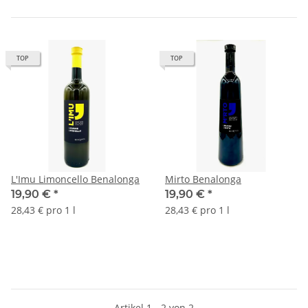
TOP
TOP
L'Imu Limoncello Benalonga
Mirto Benalonga
19,90 €
*
19,90 €
*
28,43 € pro 1 l
28,43 € pro 1 l
Artikel 1 - 2 von 2