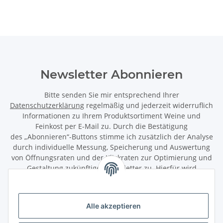
Newsletter Abonnieren
Bitte senden Sie mir entsprechend Ihrer
Datenschutzerklärung
regelmäßig und jederzeit widerruflich
Informationen zu Ihrem Produktsortiment Weine und
Feinkost per E-Mail zu. Durch die Bestätigung
des „Abonnieren“-Buttons stimme ich zusätzlich der Analyse
durch individuelle Messung, Speicherung und Auswertung
von Öffnungsraten und der Klickraten zur Optimierung und
Gestaltung zukünftiger Newsletter zu. Hierfür wird
das Nutzungsverhalten in pseudonymisierter Form
ausgewertet. Ein direkter Bezug zu meiner Person wird dabei
ausgeschlossen. Meine Einwilligung kann ich jederzeit mit
Alle akzeptieren
Wirkung für die Zukunft über den Link in unserem Newsletter
abbestellen / widerrufen.